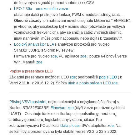
definovaných signálů pomocí souboru xxx.CSV
LEO 2.30a
omezení této verze
obsahuje další přístrojové funkce, PWM s modulací střídy, čítač,...
Obecné zásady
: při náhrávání nového signálu klikem na " ENABLE",
je vhodné, aby osciloskop byl v režimu stop (obzvláště při velkých
vzorkovacích frekvencích), aby se snížila zátěž vnitřních sběrnic,
jinak nahrávání může probíhat pomalu nebo dojít i k "zaseknutí".
Logický analyzátor ELA
s analýzou protokolů pro Nucleo
STM32F303RE s Sigrok Pulseview
Firmware pro Nucleo
zde
, PC aplikace
zde
, pouze 64 bitová verze
Win. Manuál
zde
Popisy a prezentace LEO
Základní prezentace možností LEO
zde
; podrobnější
popis LEO
( k
Verzi
2.11.b
z 2016 12. 2). Sbírka
úloh a popis práce s LEO zde
.
Přístroj VSVI poslední
, nejkomplexnější a nejvýkonnější přístroj s
Nucleo STM32F303RE.
Firmware zde
(čtyři verze pro různé rychlosti
UART). Obsahuje funkce osciloskopu, impulsního generátoru,
arbitrary generátoru, logického anylyzátoru, čítače. Pro
zobrazenívyužívá PC aplikaci
Data plotter
. SW dataplotter
zde
. Na
setkání byla prezentována byla stabilní verze V2.2. z 22.8.2022.