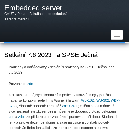
Přejít
Embedded server
k
hlavnímu
ČVUT v Praze - Fakulta elektrotechnická
obsahu
Katedra měření
Toggle
navigat
Setkání 7.6.2023 na SPŠE Ječná
Podklady a další odkazy k setkání s profesory na SPŠE - Ječná dne
7.6.2023.
Prezentace
zde
K diskusi o nepájivých kontakních polích- v ukázkách byly použita
napájivá kontaktní pole firmy Wisher (Taiwan)
WB-102
,
WB-302
,
WBP-
323
. (Případně doporučujeme též
WBU-301
.) S těmito poli máme již
více než šestileté zkušenosti a můžeme je doporučit. S osciloskopem
zde
a
zde
lze při korektním zacházení pracovat delší dobu. Student si
jej v plastové dóze nosí domů a zase na cvičení do školy po celý
semestr. Je třeba jen zajistit, že adaptor s procesorem a tlustými