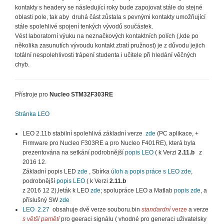
kontakty s headery se následující roky bude zapojovat stále do stejné
oblasti pole, tak aby druhá část zůstala s pevnými kontakty umožňující
stále spolehlivé spojení tenkých vývodů součástek.
Vést laboratorní výuku na neznačkových kontaktních polích (,kde po
několika zasunutích vývoudu kontakt ztratí pružnost) je z důvodu jejich
totální nespolehlivosti trápení studenta i učitele při hledání věčných
chyb.
Přístroje pro
Nucleo STM32F303RE
Stránka LEO
LEO 2.11b stabilní spolehlivá základní verze
zde
(PC aplikace, +
Firmware pro Nucleo F303RE a pro Nucleo F401RE), která byla
prezentována na setkání podrobnější
popis LEO
( k Verzi
2.11.b
z
2016 12.
Základní popis LED
zde
, Sbírka
úloh a popis práce s LEO zde
,
podrobnější
popis LEO
( k Verzi
2.11.b
z 2016 12 2),leták k LEO
zde
; spolupráce LEO a Matlab
popis zde
, a
příslušný SW
zde
LEO 2.27
obsahuje dvě verze souboru.bin
standardní
verze
a verze
s větší pamětí
pro geeraci signálu ( vhodné pro generaci uživatelsky