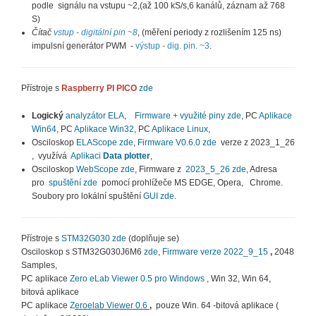
podle signálu na vstupu ~2,(až 100 kS/s,6 kanálů, záznam až 768
S)
Čítač
vstup - digitální pin
~
8
, (měření periody z rozlišením 125 ns)
impulsní generátor PWM -
výstup - dig. pin. ~3
.
Přístroje s
Raspberry PI PICO
zde
Logický
analyzátor ELA
,
Firmware + využité piny zde
, PC
Aplikace
Win64
, PC
Aplikace Win32
, PC
Aplikace Linux
,
Osciloskop
ELAScope z
de
,
Firmware V0.6.0 zde
verze z 2023_1_26
, využívá
Aplikaci
Data plotter
,
Osciloskop
WebScope zde
, Firmware z
2023_5_26 zde
, Adresa
pro
spuštění zde
pomocí prohlížeče MS EDGE, Opera, Chrome.
Soubory pro lokální spuštění
GUI zde
.
Přístroje s
STM32G030 zde
(doplňuje se)
Osciloskop s STM32G030J6M6
zde
,
Firmware verze 2022_9_15
,
2048
Samples,
PC aplikace
Zero eLab Viewer 0.5 pro Windows
, Win 32, Win 64,
bitová aplikace
PC aplikace
Z
eroelab Viewer 0.6
,
pouze Win. 64 -bitová aplikace (