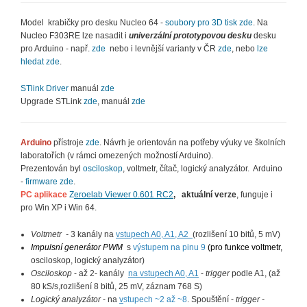
Model krabičky pro desku Nucleo 64 -
soubory pro 3D tisk zde
. Na
Nucleo F303RE lze nasadit i
univerzální prototypovou desku
desku
pro Arduino - např.
zde
nebo i levnější varianty v ČR
zde
, nebo
lze
hledat zde
.
STlink Driver
manuál
zde
Upgrade STLink
zde
, manuál
zde
Arduino
přístroje
zde
. Návrh je orientován na potřeby výuky ve školních
laboratořích (v rámci omezených možností Arduino).
Prezentován byl
osciloskop
, voltmetr, čítač, logický analyzátor. Arduino
-
firmware zde
.
PC aplikace
Z
eroelab Viewer 0.601 RC2
,
aktuální verze
, funguje i
pro Win XP i Win 64.
Voltmetr -
3 kanály na
vstupech A0, A1, A2
(rozlišení 10 bitů, 5 mV)
Impulsní generátor PWM
s
výstupem na pinu 9
(pro funkce voltmetr,
osciloskop, logický analyzátor)
Osciloskop
- až 2- kanály
na vstupech A0, A1
-
trigger
podle A1, (až
80 kS/s,rozlišení 8 bitů, 25 mV, záznam 768 S)
Logický analyzátor
- na
v
stupech ~2 až ~8
. Spouštění -
trigger -