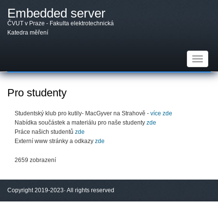
Přejít
Embedded server
k
hlavnímu
ČVUT v Praze - Fakulta elektrotechnická
obsahu
Katedra měření
Toggle
navigat
Pro studenty
Studentský klub pro kutily- MacGyver na Strahově -
více zde
Nabídka součástek a materiálu pro naše studenty
zde
Práce našich studentů
zde
Externí www stránky a odkazy
zde
2659 zobrazení
Copyright 2019-2023· All rights reserved