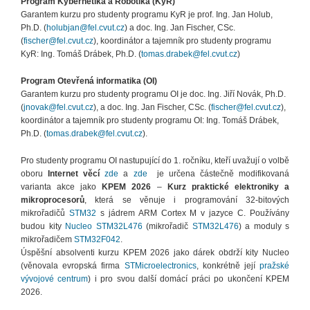
Program Kybernetika a Robotika (KyR)
Garantem kurzu pro studenty programu KyR je prof. Ing. Jan Holub,
Ph.D. (
holubjan@fel.cvut.cz
) a doc. Ing. Jan Fischer, CSc.
(
fischer@fel.cvut.cz
), koordinátor a tajemník pro studenty programu
KyR: Ing. Tomáš Drábek, Ph.D. (
tomas.drabek@fel.cvut.cz
)
Program Otevřená informatika (OI)
Garantem kurzu pro studenty programu OI je doc. Ing. Jiří Novák, Ph.D.
(
jnovak@fel.cvut.cz
), a doc. Ing. Jan Fischer, CSc. (
fischer@fel.cvut.cz
),
koordinátor a tajemník pro studenty programu OI: Ing. Tomáš Drábek,
Ph.D. (
tomas.drabek@fel.cvut.cz
).
Pro studenty programu OI nastupující do 1. ročníku, kteří uvažují o volbě
oboru
Internet věcí
zde
a
zde
je určena částečně modifikovaná
varianta akce jako
KPEM
2026
–
Kurz praktické elektroniky a
mikroprocesorů
, která se věnuje i programování 32-bitových
mikrořadičů
STM32
s jádrem ARM Cortex M v jazyce C. Používány
budou kity
Nucleo STM32L476
(mikrořadič
STM32L476
) a moduly s
mikrořadičem
STM32F042
.
Úspěšní absolventi kurzu KPEM 2026 jako dárek obdrží kity Nucleo
(věnovala evropská firma
STMicroelectronics
, konkrétně její
pražské
vývojové centrum
) i pro svou další domácí práci po ukončení KPEM
2026.