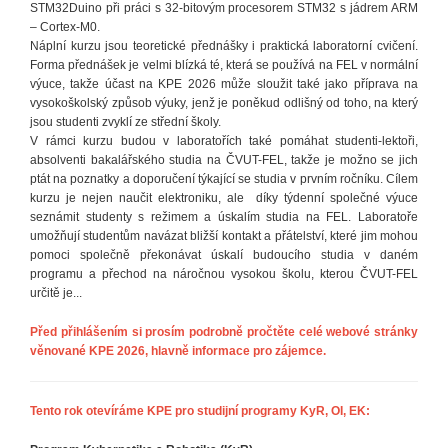
STM32Duino při práci s 32-bitovým procesorem STM32 s jádrem ARM
– Cortex-M0.
Náplní kurzu jsou teoretické přednášky i praktická laboratorní cvičení.
Forma přednášek je velmi blízká té, která se používá na FEL v normální
výuce, takže účast na KPE 2026 může sloužit také jako příprava na
vysokoškolský způsob výuky, jenž je poněkud odlišný od toho, na který
jsou studenti zvyklí ze střední školy.
V rámci kurzu budou v laboratořích také pomáhat studenti-lektoři,
absolventi bakalářského studia na ČVUT-FEL, takže je možno se jich
ptát na poznatky a doporučení týkající se studia v prvním ročníku. Cílem
kurzu je nejen naučit elektroniku, ale díky týdenní společné výuce
seznámit studenty s režimem a úskalím studia na FEL. Laboratoře
umožňují studentům navázat bližší kontakt a přátelství, které jim mohou
pomoci společně překonávat úskalí budoucího studia v daném
programu a přechod na náročnou vysokou školu, kterou ČVUT-FEL
určitě je...
Před přihlášením si prosím podrobně pročtěte celé webové stránky
věnované KPE 2026, hlavně informace pro zájemce.
Tento rok otevíráme KPE pro studijní programy KyR, OI, EK: