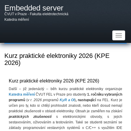
Přejít
Embedded server
k
hlavnímu
ČVUT v Praze - Fakulta elektrotechnická
obsahu
Katedra měření
Toggle
navigat
Kurz praktické elektroniky 2026 (KPE
2026)
Kurz praktické elektroniky 2026 (KPE 2026)
Další – již jedenáctý – běh kurzu praktické elektroniky organizuje
Katedra měření
ČVUT FEL v Praze pro studenty
1. ročníku vybraných
programů
(
v r. 2026 programů
KyR a OI
)
,
nastupující
na FEL. Kurz je
určen pro ty, kdo si chtějí prohloubit znalosti, nebo kteří dosud nemají
praktické zkušenosti v oblasti elektroniky. Obsah je zaměřen na získání
praktických zkušeností
s elektronickými obvody, s jejich
sestavováním, oživováním a testováním. Také se studenti seznámí se
základy programování vestavných systémů v C/C++ s využitím IDE